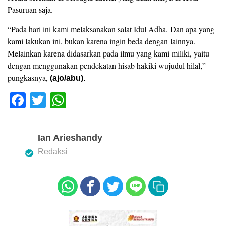
Pasuruan saja.
“Pada hari ini kami melaksanakan salat Idul Adha. Dan apa yang
kami lakukan ini, bukan karena ingin beda dengan lainnya.
Melainkan karena didasarkan pada ilmu yang kami miliki, yaitu
dengan menggunakan pendekatan hisab hakiki wujudul hilal,”
pungkasnya,
(ajo/abu).
F
T
W
a
wi
h
c
tt
at
Ian Arieshandy
e
er
s
Redaksi
b
A
o
p
o
p
k