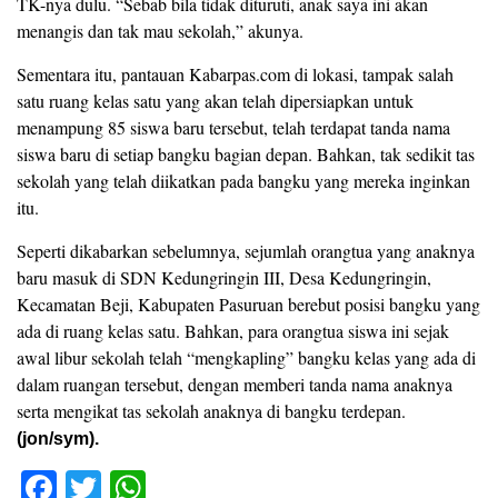
TK-nya dulu. “Sebab bila tidak dituruti, anak saya ini akan
menangis dan tak mau sekolah,” akunya.
Sementara itu, pantauan Kabarpas.com di lokasi, tampak salah
satu ruang kelas satu yang akan telah dipersiapkan untuk
menampung 85 siswa baru tersebut, telah terdapat tanda nama
siswa baru di setiap bangku bagian depan. Bahkan, tak sedikit tas
sekolah yang telah diikatkan pada bangku yang mereka inginkan
itu.
Seperti dikabarkan sebelumnya, sejumlah orangtua yang anaknya
baru masuk di SDN Kedungringin III, Desa Kedungringin,
Kecamatan Beji, Kabupaten Pasuruan berebut posisi bangku yang
ada di ruang kelas satu. Bahkan, para orangtua siswa ini sejak
awal libur sekolah telah “mengkapling” bangku kelas yang ada di
dalam ruangan tersebut, dengan memberi tanda nama anaknya
serta mengikat tas sekolah anaknya di bangku terdepan.
(jon/sym).
F
T
W