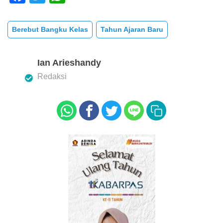
a
wi
h
c
tt
at
Berebut Bangku Kelas
Tahun Ajaran Baru
e
er
s
b
A
Ian Arieshandy
o
p
Redaksi
o
p
k