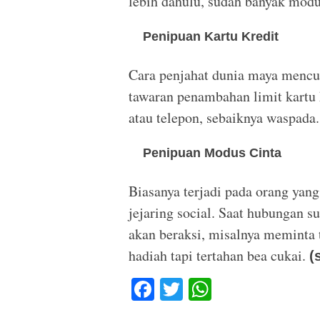
lebih dahulu, sudah banyak modus
Penipuan Kartu Kredit
Cara penjahat dunia maya mencur
tawaran penambahan limit kartu k
atau telepon, sebaiknya waspada.
Penipuan Modus Cinta
Biasanya terjadi pada orang yan
jejaring social. Saat hubungan s
akan beraksi, misalnya meminta 
hadiah tapi tertahan bea cukai.
(
F
T
W
a
wi
h