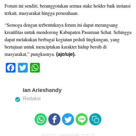
Forum ini sendiri, beranggotakan semua stake holder baik instansi
terkait, masyarakat hingga perusahaan.
“Semoga dengan terbentuknya forum ini dapat merangsang
kreatifitas untuk mendorong Kabupaten Pasuruan Sehat. Sehingga
dapat melakukan berbagai kegiatan peduli lingkungan, yang
bertujuan untuk menciptakan karakter hidup bersih di
masyarakat,” pungkasnya.
(ajo/uje).
F
T
W
a
wi
h
c
tt
at
Ian Arieshandy
e
er
s
Redaksi
b
A
o
p
o
p
k