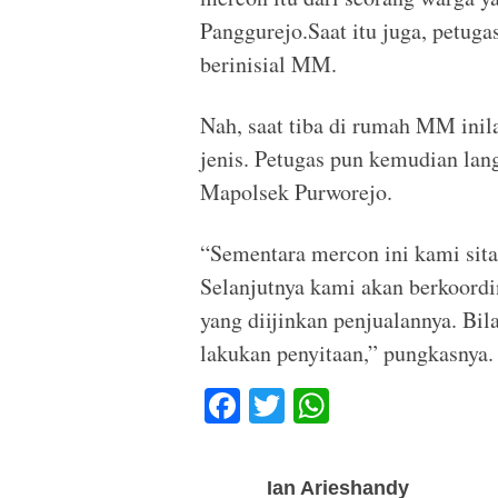
Panggurejo.Saat itu juga, petug
berinisial MM.
Nah, saat tiba di rumah MM inil
jenis. Petugas pun kemudian lan
Mapolsek Purworejo.
“Sementara mercon ini kami sit
Selanjutnya kami akan berkoordin
yang diijinkan penjualannya. Bil
lakukan penyitaan,” pungkasnya
F
T
W
a
wi
h
c
tt
at
Ian Arieshandy