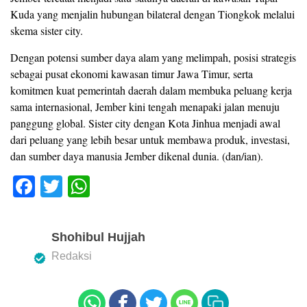
Kuda yang menjalin hubungan bilateral dengan Tiongkok melalui
skema sister city.
Dengan potensi sumber daya alam yang melimpah, posisi strategis
sebagai pusat ekonomi kawasan timur Jawa Timur, serta
komitmen kuat pemerintah daerah dalam membuka peluang kerja
sama internasional, Jember kini tengah menapaki jalan menuju
panggung global. Sister city dengan Kota Jinhua menjadi awal
dari peluang yang lebih besar untuk membawa produk, investasi,
dan sumber daya manusia Jember dikenal dunia. (dan/ian).
F
T
W
a
wi
h
c
tt
at
Shohibul Hujjah
e
er
s
Redaksi
b
A
o
p