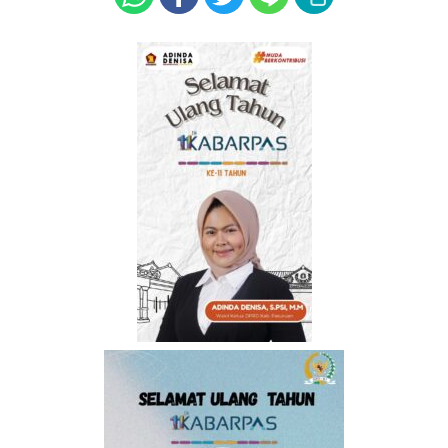
o
p
k