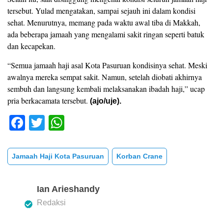
tersebut. Yulad mengatakan, sampai sejauh ini dalam kondisi
sehat. Menurutnya, memang pada waktu awal tiba di Makkah,
ada beberapa jamaah yang mengalami sakit ringan seperti batuk
dan kecapekan.
“Semua jamaah haji asal Kota Pasuruan kondisinya sehat. Meski
awalnya mereka sempat sakit. Namun, setelah diobati akhirnya
sembuh dan langsung kembali melaksanakan ibadah haji,” ucap
pria berkacamata tersebut.
(ajo/uje).
F
T
W
a
wi
h
c
tt
at
Jamaah Haji Kota Pasuruan
Korban Crane
e
er
s
b
A
Ian Arieshandy
o
p
Redaksi
o
p