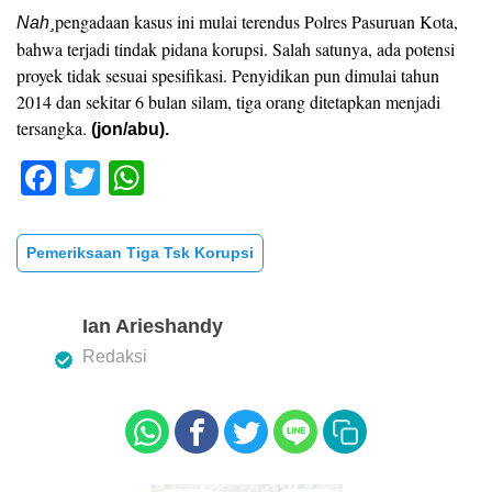
pengadaan kasus ini mulai terendus Polres Pasuruan Kota,
Nah¸
bahwa terjadi tindak pidana korupsi. Salah satunya, ada potensi
proyek tidak sesuai spesifikasi. Penyidikan pun dimulai tahun
2014 dan sekitar 6 bulan silam, tiga orang ditetapkan menjadi
tersangka.
(jon/abu).
F
T
W
a
wi
h
c
tt
at
Pemeriksaan Tiga Tsk Korupsi
e
er
s
b
A
Ian Arieshandy
o
p
Redaksi
o
p
k