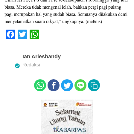
biasa. Mereka tidak mengenal lelah, bahkan pergi pagi pulang
pagi merupakan hal yang sudah biasa. Semuanya dilakukan demi
menyelamatkan suara rakyat,” ungkapnya. (mel/nis)
F
T
W
a
wi
h
c
tt
at
Ian Arieshandy
e
er
s
Redaksi
b
A
o
p
o
p
k