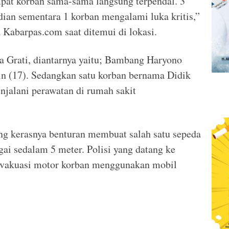
mpat korban sama-sama langsung terpendal. 3
dian sementara 1 korban mengalami luka kritis,”
a Kabarpas.com saat ditemui di lokasi.
a Grati, diantarnya yaitu; Bambang Haryono
n (17). Sedangkan satu korban bernama Didik
njalani perawatan di rumah sakit
ng kerasnya benturan membuat salah satu sepeda
ai sedalam 5 meter. Polisi yang datang ke
evakuasi motor korban menggunakan mobil