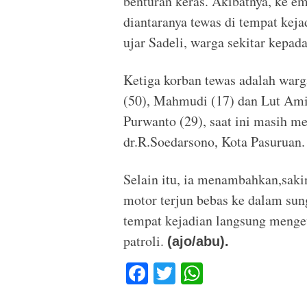
benturan keras. Akibatnya, ke e
diantaranya tewas di tempat keja
ujar Sadeli, warga sekitar kepad
Ketiga korban tewas adalah warg
(50), Mahmudi (17) dan Lut Ami
Purwanto (29), saat ini masih me
dr.R.Soedarsono, Kota Pasuruan.
Selain itu, ia menambahkan,saki
motor terjun bebas ke dalam sung
tempat kejadian langsung meng
patroli.
(ajo/abu).
F
T
W
a
wi
h