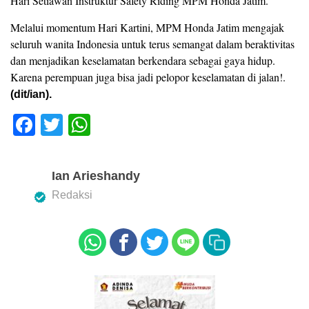
Hari Setiawan Instruktur Safety Riding MPM Honda Jatim.
Melalui momentum Hari Kartini, MPM Honda Jatim mengajak
seluruh wanita Indonesia untuk terus semangat dalam beraktivitas
dan menjadikan keselamatan berkendara sebagai gaya hidup.
Karena perempuan juga bisa jadi pelopor keselamatan di jalan!.
(dit/ian).
F
T
W
a
wi
h
c
tt
at
Ian Arieshandy
e
er
s
Redaksi
b
A
o
p
o
p
k