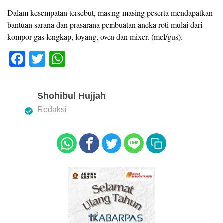
Dalam kesempatan tersebut, masing-masing peserta mendapatkan
bantuan sarana dan prasarana pembuatan aneka roti mulai dari
kompor gas lengkap, loyang, oven dan mixer. (mel/gus).
F
T
W
a
wi
h
c
tt
at
Shohibul Hujjah
e
er
s
Redaksi
b
A
o
p
o
p
k