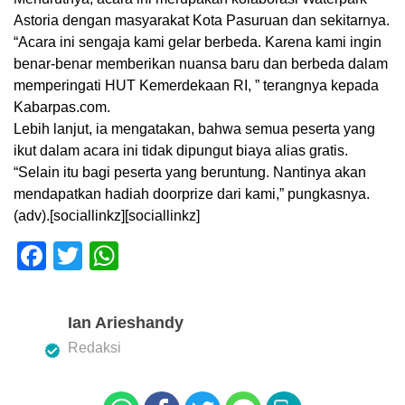
Astoria dengan masyarakat Kota Pasuruan dan sekitarnya.
“Acara ini sengaja kami gelar berbeda. Karena kami ingin
benar-benar memberikan nuansa baru dan berbeda dalam
memperingati HUT Kemerdekaan RI‎, ” terangnya kepada
Kabarpas.com.
Lebih lanjut, ia mengatakan, bahwa semua peserta yang
ikut dalam acara ini tidak dipungut biaya alias gratis.
“Selain itu bagi peserta yang beruntung. Nantinya akan
mendapatkan hadiah doorprize dari kami,” pungkasnya.
(adv).‎[sociallinkz][sociallinkz]
F
T
W
a
wi
h
c
tt
at
Ian Arieshandy
e
er
s
Redaksi
b
A
o
p