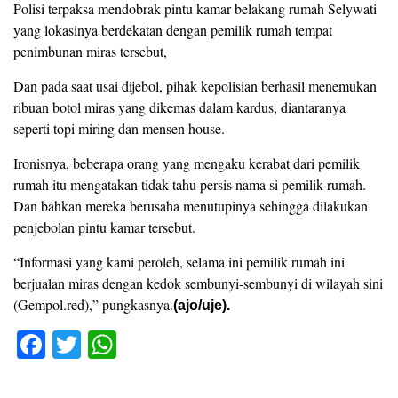
Polisi terpaksa mendobrak pintu kamar belakang rumah Selywati
yang lokasinya berdekatan dengan pemilik rumah tempat
penimbunan miras tersebut,
Dan pada saat usai dijebol, pihak kepolisian berhasil menemukan
ribuan botol miras yang dikemas dalam kardus, diantaranya
seperti topi miring dan mensen house.
Ironisnya, beberapa orang yang mengaku kerabat dari pemilik
rumah itu mengatakan tidak tahu persis nama si pemilik rumah.
Dan bahkan mereka berusaha menutupinya sehingga dilakukan
penjebolan pintu kamar tersebut.
“Informasi yang kami peroleh, selama ini pemilik rumah ini
berjualan miras dengan kedok sembunyi-sembunyi di wilayah sini
(Gempol.red),” pungkasnya.
(ajo/uje).
F
T
W
a
wi
h