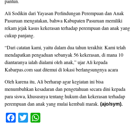
pantun.
Ali Sodikin dari Yayasan Perlindungan Perempuan dan Anak
Pasuruan mengatakan, bahwa Kabupaten Pasuruan memiliki
rekam jejak kasus kekerasan terhadap perempuan dan anak yang
cukup panjang.
“Dari catatan kami, yaitu dalam dua tahun terakhir. Kami telah
mendapatkan pengaduan sebanyak 56 kekerasan, di mana 10
diantaranya ialah dialami oleh anak,” ujar Ali kepada
Kabarpas.com saat ditemui di lokasi berlangsungnya acara
Oleh karena itu, Ali berharap agar kegiatan ini bisa
menumbuhkan kesadaran dan pengetahuan secara dini kepada
para siswa, khususnya tentang hukum dan kekerasan terhadap
perempuan dan anak yang mulai kembali marak.
(ajo/sym).
F
T
W
a
wi
h
c
tt
at