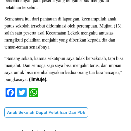
perkembangan para peserta yang tengah sibuk mengikuti
pelatihan tersebut.
Sementara itu, dari pantauan di lapangan, keenampuluh anak
putus sekolah tersebut didominasi oleh perempuan. Mujiati (13),
salah satu peserta asal Kecamatan Lekok mengaku antusias
mengikuti pelatihan menjahit yang diberikan kepada dia dan
teman-teman senasibnya.
“Senang sekali, karena sekalipun saya tidak bersekolah, tapi bisa
menjahit. Dan semoga saja saya bisa menjahit terus, dan impian
saya untuk bisa membahagiakan kedua orang tua bisa tercapai,”
pungkasnya.
(iim/uje).
F
T
W
a
wi
h
c
tt
at
Anak Sekolah Dapat Pelatihan Dari Pbb
e
er
s
b
A