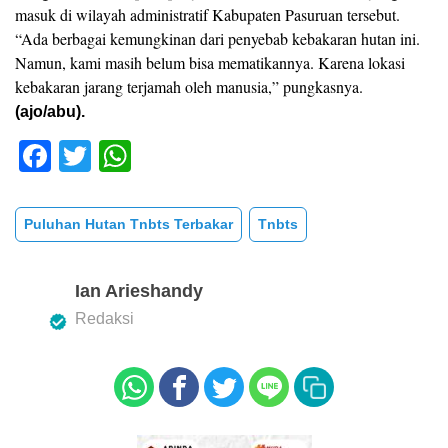
masuk di wilayah administratif Kabupaten Pasuruan tersebut.
“Ada berbagai kemungkinan dari penyebab kebakaran hutan ini.
Namun, kami masih belum bisa mematikannya. Karena lokasi
kebakaran jarang terjamah oleh manusia,” pungkasnya.
(ajo/abu).
F
T
W
a
wi
h
c
tt
at
Puluhan Hutan Tnbts Terbakar
Tnbts
e
er
s
b
A
Ian Arieshandy
o
p
Redaksi
o
p
k