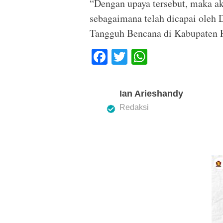
“Dengan upaya tersebut, maka ak
sebagaimana telah dicapai oleh
Tangguh Bencana di Kabupaten 
F
T
W
a
wi
h
c
tt
at
Ian Arieshandy
e
er
s
Redaksi
b
A
o
p
o
p
k