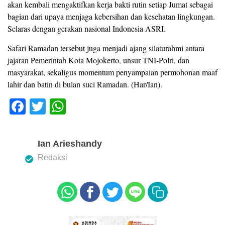
akan kembali mengaktifkan kerja bakti rutin setiap Jumat sebagai
bagian dari upaya menjaga kebersihan dan kesehatan lingkungan.
Selaras dengan gerakan nasional Indonesia ASRI.
Safari Ramadan tersebut juga menjadi ajang silaturahmi antara
jajaran Pemerintah Kota Mojokerto, unsur TNI-Polri, dan
masyarakat, sekaligus momentum penyampaian permohonan maaf
lahir dan batin di bulan suci Ramadan. (Har/Ian).
F
T
W
a
wi
h
c
tt
at
Ian Arieshandy
e
er
s
Redaksi
b
A
o
p
o
p
k