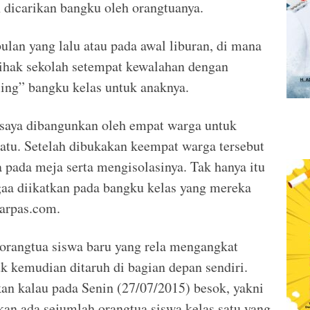
h dicarikan bangku oleh orangtuanya.
bulan yang lalu atau pada awal liburan, di mana
ihak sekolah setempat kewalahan dengan
ing” bangku kelas untuk anaknya.
saya dibangunkan oleh empat warga untuk
atu. Setelah dibukakan keempat warga tersebut
ada meja serta mengisolasinya. Tak hanya itu
ugaa diikatkan pada bangku kelas yang mereka
barpas.com.
orangtua siswa baru yang rela mengangkat
k kemudian ditaruh di bagian depan sendiri.
kan kalau pada Senin (27/07/2015) besok, yakni
ikan ada sejumlah orangtua siswa kelas satu yang