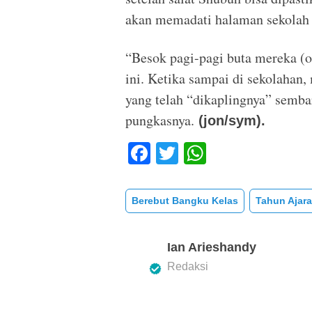
akan memadati halaman sekolah 
“Besok pagi-pagi buta mereka (o
ini. Ketika sampai di sekolahan
yang telah “dikaplingnya” semb
pungkasnya.
(jon/sym).
F
T
W
a
wi
h
c
tt
at
Berebut Bangku Kelas
Tahun Ajar
e
er
s
b
A
Ian Arieshandy
o
p
Redaksi
o
p
k