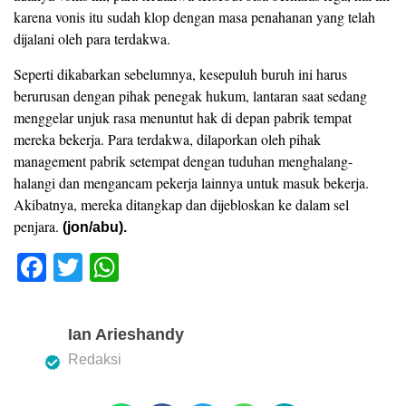
karena vonis itu sudah klop dengan masa penahanan yang telah
dijalani oleh para terdakwa.
Seperti dikabarkan sebelumnya, kesepuluh buruh ini harus
berurusan dengan pihak penegak hukum, lantaran saat sedang
menggelar unjuk rasa menuntut hak di depan pabrik tempat
mereka bekerja. Para terdakwa, dilaporkan oleh pihak
management pabrik setempat dengan tuduhan menghalang-
halangi dan mengancam pekerja lainnya untuk masuk bekerja.
Akibatnya, mereka ditangkap dan dijebloskan ke dalam sel
penjara.
(jon/abu).
F
T
W
a
wi
h
c
tt
at
Ian Arieshandy
e
er
s
Redaksi
b
A