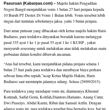
Majelis hakim Pengadilan
Pasuruan (Kabarpas.com) –
Negeri Bangil menjatuhkan vonis 1 bulan 27 hari penjara kepada
10 Buruh PT Destex Di Vonis 1 Bulan lebih. Vonis tersebut lebih
ringan dari tuntutan sebelumnya jaksa. yaitu 3 bulan penjara.
Dari amar putusan yang dibacakan oleh ketua majelis hakim Haris
Budiarso, para terdakwa dinyatakan bersalah karena melanggar
pasal 335 ayat 1 ke 1 jo pasal 55 ayat 1 ke 1 KUHP , yakni
menyuruh seseorang untuk melakukan atau tidak melakukan suatu
perbuatan dalam kondisi dibawah ancaman.
“Atas hal tersebut, kami menjatuhkan pidana penjara selama 1
bulan 27 hari pada para terdakwa dan membayar biaya perkara
sebesar lima ribu rupiah,”ucap Ketua Majelis Hakim, Haris
Budiarso saat memimpin jalannya sidang. Selasa (29/09/2015).
Para terdakwa yang mendapat vonis ini, diantaranya Khusnul
Kotimah, Saiful Gemi, Kolifah,Diantoro,Harianto, Anang Catur,
Dwi Prasetyo, Abdul Karim, Ribut dan Samsul Arifin. Dengan
adanya vonis ini, para terdakwa tersebut bisa bernafas lega, hal ini