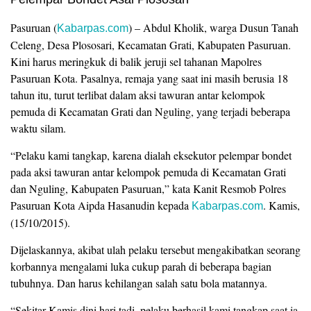
Pasuruan (
) – Abdul Kholik, warga Dusun Tanah
Kabarpas.com
Celeng, Desa Plososari, Kecamatan Grati, Kabupaten Pasuruan.
Kini harus meringkuk di balik jeruji sel tahanan Mapolres
Pasuruan Kota. Pasalnya, remaja yang saat ini masih berusia 18
tahun itu, turut terlibat dalam aksi tawuran antar kelompok
pemuda di Kecamatan Grati dan Nguling, yang terjadi beberapa
waktu silam.
“Pelaku kami tangkap, karena dialah eksekutor pelempar bondet
pada aksi tawuran antar kelompok pemuda di Kecamatan Grati
dan Nguling, Kabupaten Pasuruan,” kata Kanit Resmob Polres
Pasuruan Kota Aipda Hasanudin kepada
. Kamis,
Kabarpas.com
(15/10/2015).
Dijelaskannya, akibat ulah pelaku tersebut mengakibatkan seorang
korbannya mengalami luka cukup parah di beberapa bagian
tubuhnya. Dan harus kehilangan salah satu bola matannya.
“Sekitar Kamis dini hari tadi, pelaku berhasil kami tangkap saat ia