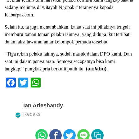
sedang melintas di wilayah Ngopak,” terangnya kepada
Kabarpas.com.
Selain itu, ia juga menambahkan, kalau saat ini pihaknya tengah
memburu teman-teman pelaku lainnya, yang diduga ikut terlibat
dalam aksi tawuran antar kelompok pemuda tersebut.
“Tiga rekan pelaku lainnya, sudah masuk dalam DPO kami. Dan
saat ini dalam pengajaran. Semoga secepatnya bisa kami
tangkap,” pungkas pria berkulit putih itu.
(ajo/abu).
F
T
W
a
wi
h
c
tt
at
Ian Arieshandy
e
er
s
Redaksi
b
A
o
p