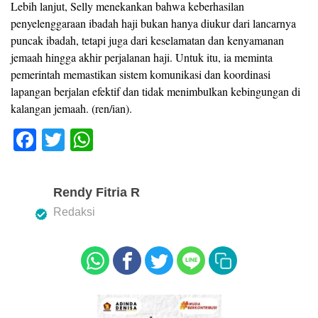
Lebih lanjut, Selly menekankan bahwa keberhasilan
penyelenggaraan ibadah haji bukan hanya diukur dari lancarnya
puncak ibadah, tetapi juga dari keselamatan dan kenyamanan
jemaah hingga akhir perjalanan haji. Untuk itu, ia meminta
pemerintah memastikan sistem komunikasi dan koordinasi
lapangan berjalan efektif dan tidak menimbulkan kebingungan di
kalangan jemaah. (ren/ian).
F
T
W
a
wi
h
c
tt
at
Rendy Fitria R
e
er
s
Redaksi
b
A
o
p
o
p
k