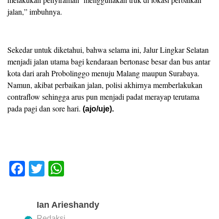
jalan,” imbuhnya.
Sekedar untuk diketahui, bahwa selama ini, Jalur Lingkar Selatan
menjadi jalan utama bagi kendaraan bertonase besar dan bus antar
kota dari arah Probolinggo menuju Malang maupun Surabaya.
Namun, akibat perbaikan jalan, polisi akhirnya memberlakukan
contraflow sehingga arus pun menjadi padat merayap terutama
pada pagi dan sore hari.
(ajo/uje).
F
T
W
a
wi
h
c
tt
at
Ian Arieshandy
e
er
s
Redaksi