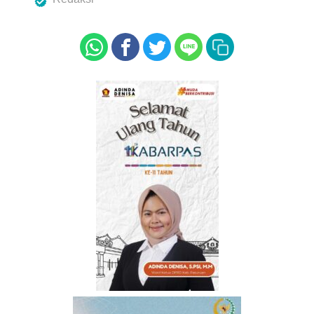
b
A
o
p
o
p
k