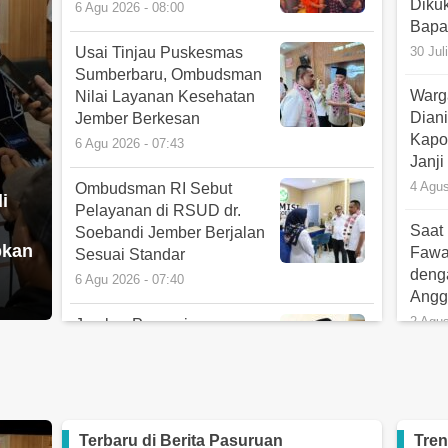
Diku
6 Agu 2026 - 08:00
Bapa
Usai Tinjau Puskesmas
30 Jul
Sumberbaru, Ombudsman
Warg
Nilai Layanan Kesehatan
Diani
Jember Berkesan
Kapo
6 Agu 2026 - 07:43
Janji
4 Agu
Ombudsman RI Sebut
i
Pelayanan di RSUD dr.
Saat
Soebandi Jember Berjalan
bkan
Fawai
Sesuai Standar
denga
6 Agu 2026 - 07:40
Angg
2 Agu
Jember Perpanjang
Kontrak 8.236 PPPK
Kuas
Paruh Waktu, Kinerja Tetap
Desa
Jadi Syarat Keberlanjutan
Telu
5 Agu 2026 - 16:33
Kepe
Terbaru di
Berita Pasuruan
Tren