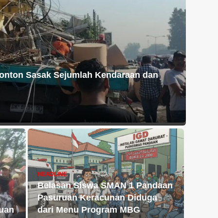
ronton Sasak Sejumlah Kendaraan dan
HEADLINE
Belasan Siswa SMAN 1 Pandaan
Pasuruan Keracunan Diduga
ruan
dari Menu Program MBG