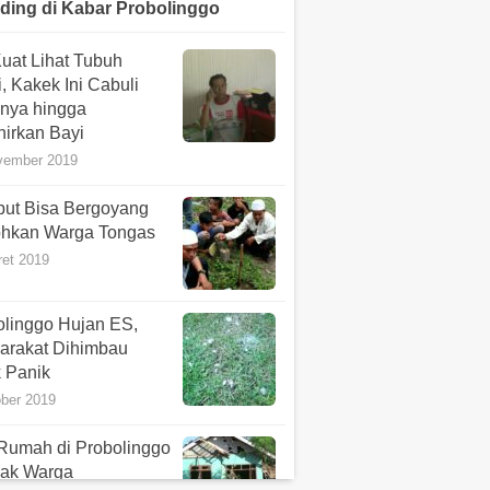
ding di
Kabar Probolinggo
uat Lihat Tubuh
, Kakek Ini Cabuli
nya hingga
hirkan Bayi
vember 2019
ut Bisa Bergoyang
hkan Warga Tongas
ret 2019
olinggo Hujan ES,
arakat Dihimbau
k Panik
ober 2019
Rumah di Probolinggo
sak Warga