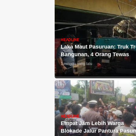
HEADLINE
Laka Maut Pasuruan: Truk T
Bangunan, 4 Orang Tewas
1 minggu yang lalu
HEADLINE
Empat Jam Lebih Warga
Blokade Jalur Pantura Pasu