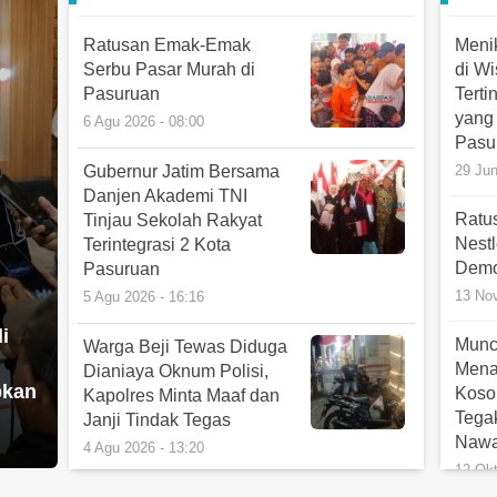
Seng
Gubernur Jatim Bersama
31 Jul
Danjen Akademi TNI
Ratusan Emak-Emak
Meni
Tinjau Sekolah Rakyat
Serbu Pasar Murah di
di Wi
Pend
Terintegrasi 2 Kota
Pasuruan
Terti
Pasu
Pasuruan
yang 
6 Agu 2026 - 08:00
2026 
5 Agu 2026 - 16:16
Pasu
30 Jul
Gubernur Jatim Bersama
29 Jun
Danjen Akademi TNI
Ratu
Tinjau Sekolah Rakyat
Nestl
Terintegrasi 2 Kota
Demo
Pasuruan
13 No
5 Agu 2026 - 16:16
i
Munc
Warga Beji Tewas Diduga
Mena
Dianiaya Oknum Polisi,
bkan
Koso
Kapolres Minta Maaf dan
Tega
Janji Tindak Tegas
Naw
4 Agu 2026 - 13:20
12 Ok