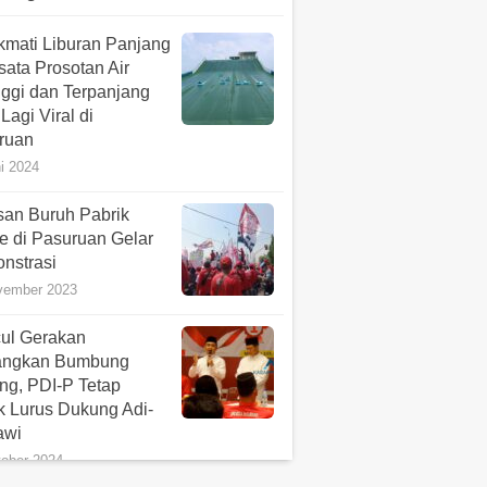
keta Lahan di Jember
i 2026
kmati Liburan Panjang
sata Prosotan Air
apatan Pemkab
nggi dan Terpanjang
ruan Turun, APBD
Lagi Viral di
Mulai Ditata Ulang
ruan
i 2026
i 2024
san Buruh Pabrik
e di Pasuruan Gelar
nstrasi
vember 2023
ul Gerakan
ngkan Bumbung
ng, PDI-P Tetap
k Lurus Dukung Adi-
awi
tober 2024