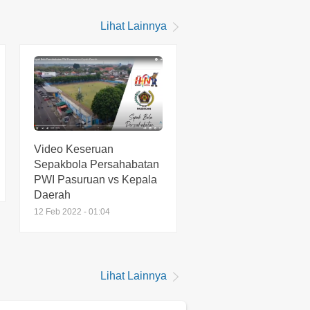
m Hitungan 2 Jam,
Lihat Lainnya
an Nasi Ludes
rbu Pembeli
ari 2025
king News! Begal
 Beraksi Siang
ng di Pasuruan
t 2025
Video Keseruan
Sepakbola Persahabatan
PWI Pasuruan vs Kepala
Daerah
12 Feb 2022 - 01:04
Lihat Lainnya