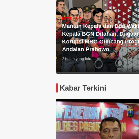
HEADLINE
Mantan Kepala dan Dua Waki
Kepala BGN Ditahan, Dugaa
Korupsi MBG Guncang Prog
Andalan Prabowo
2 bulan yang lalu
Kabar Terkini