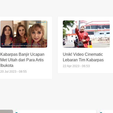
Dishub Pasang 10 Barrier
Dala
Beton, Tutup Ruang Parkir
Ribu
Liar Truk di Bundaran
Dise
Apollo
2 Janu
4 Agu 2026 - 11:20
Brea
Pemkab Usulkan Empat
Motor
Raperda, DPRD Mulai
Bolo
Pembahasan
2 Mare
4 Agu 2026 - 11:16
Kabarpas Banjir Ucapan
Unik! Video Cinematic
Met Ultah dari Para Artis
Lebaran Tim Kabarpas
Ibukota
22 Apr 2023 - 06:53
20 Jul 2023 - 08:55