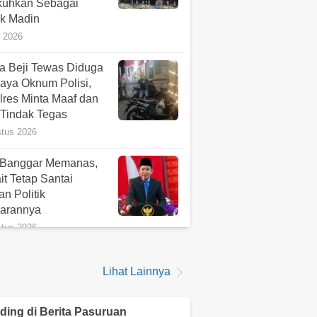
kuhkan Sebagai
k Madin
i 2026
a Beji Tewas Diduga
aya Oknum Polisi,
lres Minta Maaf dan
 Tindak Tegas
stus 2026
 Banggar Memanas,
t Tetap Santai
n Politik
arannya
stus 2026
a Hukum Pelapor
Lihat Lainnya
k Polisi Segera
suri Dugaan
milikan Senpi dalam
ding di
Berita Pasuruan