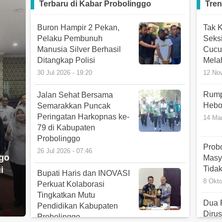
Terbaru di
Kabar Probolinggo
Tren
Buron Hampir 2 Pekan,
Tak K
Pelaku Pembunuh
Seksi
Manusia Silver Berhasil
Cucu
Ditangkap Polisi
Mela
30 Jul 2026 - 19:20
12 No
Rump
Jalan Sehat Bersama
Hebo
Semarakkan Puncak
Peringatan Harkopnas ke-
14 Ma
79 di Kabupaten
Probolinggo
Prob
26 Jul 2026 - 07:46
go
Masy
Tida
i
Bupati Haris dan INOVASI
8 Okt
Perkuat Kolaborasi
Tingkatkan Mutu
Dua 
Pendidikan Kabupaten
Diru
Probolinggo