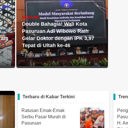
HEADLINE
l
Double Bahagia! Wali Kota
n
Pasuruan Adi Wibowo Raih
ram
Gelar Doktor dengan IPK 3,97
Tepat di Ultah ke-46
2 bulan yang lalu
Terbaru di
Kabar Terkini
Tren
Ratusan Emak-Emak
Peng
Serbu Pasar Murah di
Pasur
Pasuruan
H. A