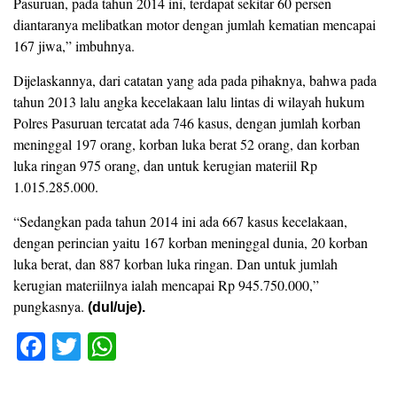
Pasuruan, pada tahun 2014 ini, terdapat sekitar 60 persen
diantaranya melibatkan motor dengan jumlah kematian mencapai
167 jiwa,” imbuhnya.
Dijelaskannya, dari catatan yang ada pada pihaknya, bahwa pada
tahun 2013 lalu angka kecelakaan lalu lintas di wilayah hukum
Polres Pasuruan tercatat ada 746 kasus, dengan jumlah korban
meninggal 197 orang, korban luka berat 52 orang, dan korban
luka ringan 975 orang, dan untuk kerugian materiil Rp
1.015.285.000.
“Sedangkan pada tahun 2014 ini ada 667 kasus kecelakaan,
dengan perincian yaitu 167 korban meninggal dunia, 20 korban
luka berat, dan 887 korban luka ringan. Dan untuk jumlah
kerugian materiilnya ialah mencapai Rp 945.750.000,”
pungkasnya.
(dul/uje).
F
T
W
a
wi
h