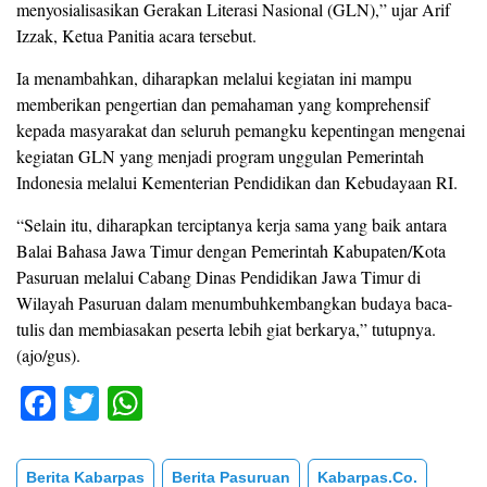
menyosialisasikan Gerakan Literasi Nasional (GLN),” ujar Arif
Izzak, Ketua Panitia acara tersebut.
Ia menambahkan, diharapkan melalui kegiatan ini mampu
memberikan pengertian dan pemahaman yang komprehensif
kepada masyarakat dan seluruh pemangku kepentingan mengenai
kegiatan GLN yang menjadi program unggulan Pemerintah
Indonesia melalui Kementerian Pendidikan dan Kebudayaan RI.
“Selain itu, diharapkan terciptanya kerja sama yang baik antara
Balai Bahasa Jawa Timur dengan Pemerintah Kabupaten/Kota
Pasuruan melalui Cabang Dinas Pendidikan Jawa Timur di
Wilayah Pasuruan dalam menumbuhkembangkan budaya baca-
tulis dan membiasakan peserta lebih giat berkarya,” tutupnya.
(ajo/gus).
F
T
W
a
wi
h
c
tt
at
Berita Kabarpas
Berita Pasuruan
Kabarpas.co.