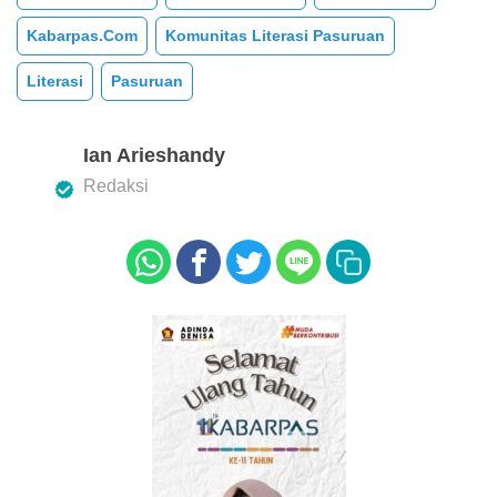
e
er
s
Kabarpas.com
Komunitas Literasi Pasuruan
b
A
Literasi
o
Pasuruan
p
o
p
k
Ian Arieshandy
Redaksi