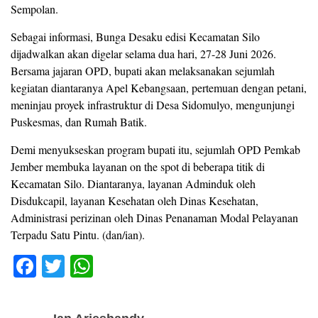
Sempolan.
Sebagai informasi, Bunga Desaku edisi Kecamatan Silo
dijadwalkan akan digelar selama dua hari, 27-28 Juni 2026.
Bersama jajaran OPD, bupati akan melaksanakan sejumlah
kegiatan diantaranya Apel Kebangsaan, pertemuan dengan petani,
meninjau proyek infrastruktur di Desa Sidomulyo, mengunjungi
Puskesmas, dan Rumah Batik.
Demi menyukseskan program bupati itu, sejumlah OPD Pemkab
Jember membuka layanan on the spot di beberapa titik di
Kecamatan Silo. Diantaranya, layanan Adminduk oleh
Disdukcapil, layanan Kesehatan oleh Dinas Kesehatan,
Administrasi perizinan oleh Dinas Penanaman Modal Pelayanan
Terpadu Satu Pintu. (dan/ian).
F
T
W
a
wi
h
c
tt
at