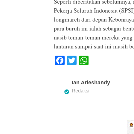
Seperti diberitakan sebelumnya,
Pekerja Seluruh Indonesia (SPS
longmarch dari depan Kebonraya
para buruh ini ialah sebagai be
nasib teman-teman mereka yang b
lantaran sampai saat ini masih b
F
T
W
a
wi
h
c
tt
at
Ian Arieshandy
e
er
s
Redaksi
b
A
o
p
o
p
k