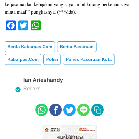
kerjasama dan kebijakan yang saya ambil kurang berkenan saya
minta maaf,” pungkasnya. (***/ida).
F
T
W
a
wi
h
c
tt
at
Berita Kabarpas.com
Berita Pasuruan
e
er
s
Kabarpas.com
Polisi
Polres Pasuruan Kota
b
A
o
p
Ian Arieshandy
o
p
Redaksi
k