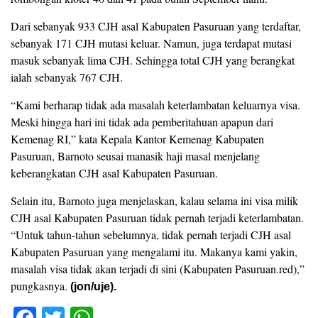
Dari sebanyak 933 CJH asal Kabupaten Pasuruan yang terdaftar,
sebanyak 171 CJH mutasi keluar. Namun, juga terdapat mutasi
masuk sebanyak lima CJH. Sehingga total CJH yang berangkat
ialah sebanyak 767 CJH.
“Kami berharap tidak ada masalah keterlambatan keluarnya visa.
Meski hingga hari ini tidak ada pemberitahuan apapun dari
Kemenag RI,” kata Kepala Kantor Kemenag Kabupaten
Pasuruan, Barnoto seusai manasik haji masal menjelang
keberangkatan CJH asal Kabupaten Pasuruan.
Selain itu, Barnoto juga menjelaskan, kalau selama ini visa milik
CJH asal Kabupaten Pasuruan tidak pernah terjadi keterlambatan.
“Untuk tahun-tahun sebelumnya, tidak pernah terjadi CJH asal
Kabupaten Pasuruan yang mengalami itu. Makanya kami yakin,
masalah visa tidak akan terjadi di sini (Kabupaten Pasuruan.red),”
pungkasnya.
(jon/uje).
F
T
W