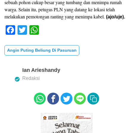
sebuah pohon cukup besar yang tumbang dan menimpa rumah
warga. Selain itu, petugas PLN yang datang ke lokasi telah
melakukan pemotongan ranting yang menimpa kabel.
(ajo/uje).
F
T
W
a
wi
h
c
tt
at
Angin Puting Beliung Di Pasuruan
e
er
s
b
A
Ian Arieshandy
o
p
Redaksi
o
p
k