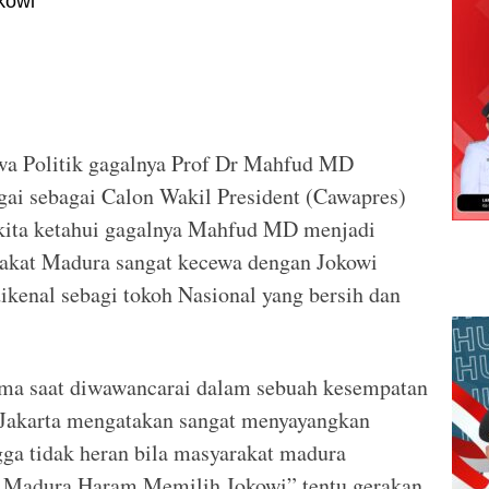
wa Politik gagalnya Prof Dr Mahfud MD
i sebagai Calon Wakil President (Cawapres)
 kita ketahui gagalnya Mahfud MD menjadi
akat Madura sangat kecewa dengan Jokowi
kenal sebagi tokoh Nasional yang bersih dan
apma saat diwawancarai dalam sebuah kesempatan
 Jakarta mengatakan sangat menyayangkan
gga tidak heran bila masyarakat madura
 Madura Haram Memilih Jokowi” tentu gerakan