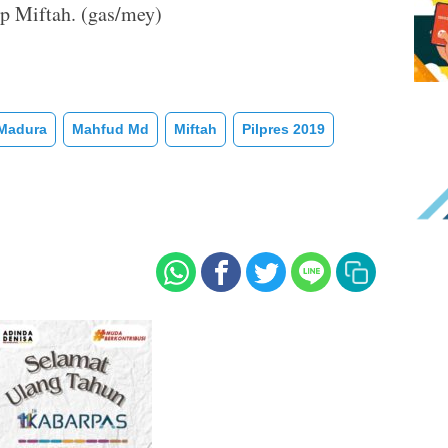
up Miftah. (gas/mey)
Madura
Mahfud Md
Miftah
Pilpres 2019