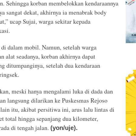
an. Sehingga korban membelokkan kendaraannya
anya sangat dekat, akhirnya ia menabrak body
ut,” ucap Sujai, warga sekitar kepada
asi.
 di dalam mobil. Namun, setelah warga
 alat seadanya, korban akhirnya dapat
ng ditumpanginya, setelah dua kendaraan
ringsek.
tkan, meski hanya mengalami luka di dada dan
rban langsung dilarikan ke Puskesmas Rejoso
n itu, akibat persitiwa ini, arus lalu lintas di
t total hingga sepanjang dua kilometer,
ada di tengah jalan.
(yon/uje).