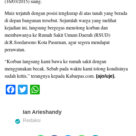
(16/03/2015) siang.
Muiz terjatuh dengan posisi tengkurap di atas tanah yang berada
di depan bangunan tersebut. Sejumlah warga yang melihat
kejadian ini, langsung bergegas menolong korban dan
membawanya ke Rumah Sakit Umum Daerah (RSUD)
dr.R.Soedarsono Kota Pasuruan, agar segera mendapat
perawatan.
“Korban langsung kami bawa ke rumah sakit dengan
menggunakan becak. Sebab pada waktu kami tolong kondisinya
sudah kritis,” terangnya kepada Kabarpas.com.
(ajo/uje).
F
T
W
a
wi
h
c
tt
at
Ian Arieshandy
e
er
s
Redaksi
b
A