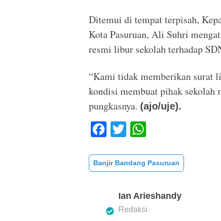
Ditemui di tempat terpisah, Ke
Kota Pasuruan, Ali Suhri mengat
resmi libur sekolah terhadap S
“Kami tidak memberikan surat lib
kondisi membuat pihak sekolah 
pungkasnya.
(ajo/uje).
F
T
W
a
wi
h
c
tt
at
Banjir Bandang Pasuruan
e
er
s
b
A
Ian Arieshandy
o
p
Redaksi