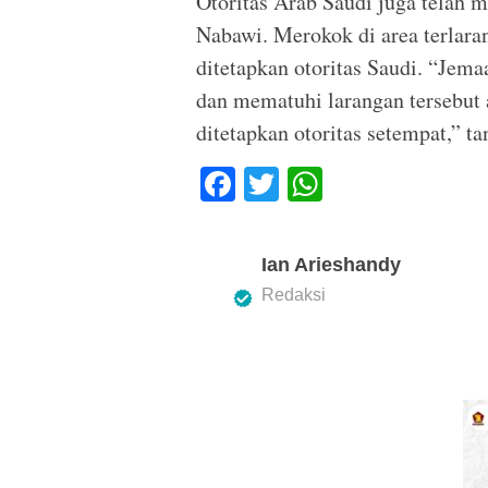
Otoritas Arab Saudi juga telah 
Nabawi. Merokok di area terlara
ditetapkan otoritas Saudi. “Jem
dan mematuhi larangan tersebut 
ditetapkan otoritas setempat,” ta
F
T
W
a
wi
h
c
tt
at
Ian Arieshandy
e
er
s
Redaksi
b
A
o
p
o
p
k