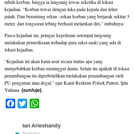
tubuh korban, hingga ia langsung tewas seketika di lokasi
kejadian. “Korban tewas dengan luka pada kepala dan leher
patah. Dan beruntung rekan –rekan korban yang berjarak sekitar 5
meter, dari longsoran tebing berhasil melarikan diri,” imbuhnya.
Pasca kejadian ini, petugas kepolisian setempat langsung
melakukan pemeriksaan terhadap para saksi-saski yang ada di
lokasi kejadian.
“Kejadian ini akan kami usut secara tuntas apa yang
menyebabkan korban meninggal dunia. Selain itu apakah di lokasi
penambangan itu diperbolehkan melakukan penambangan oleh
PU pengairan atau ilegal,” ujar Kanit Reskrim Polsek Paiton, Iptu
Yuliana.
(sun/uje).
F
T
W
a
wi
h
c
tt
at
Ian Arieshandy
e
er
s
Redaksi