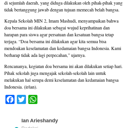
di sejumlah daerah, yang diduga dilakukan oleh pihak-pihak yang
tidak bertanggung jawab dengan tujuan memecah belah bangsa.
​Kepala Sekolah MIN 2, Imam Mashudi, menyampaikan bahwa
doa bersama ini dilakukan sebagai wujud keprihatinan dan
harapan para siswa agar persatuan dan kesatuan bangsa tetap
terjaga. “Doa bersama ini dilakukan agar kita semua bisa
mendoakan keselamatan dan kedamaian bangsa Indonesia. Kami
berharap tidak ada lagi perpecahan,” ujarnya.
​Rencananya, kegiatan doa bersama ini akan dilakukan setiap hari.
Pihak sekolah juga mengajak sekolah-sekolah lain untuk
melakukan hal serupa demi keselamatan dan kedamaian bangsa
Indonesia. (ir/ian).
F
T
W
a
wi
h
c
tt
at
Ian Arieshandy
e
er
s