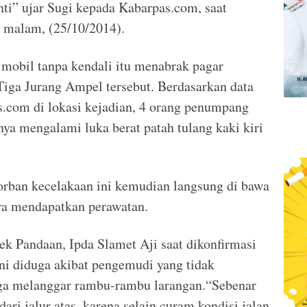
nti” ujar Sugi kepada Kabarpas.com, saat
u malam, (25/10/2014).
, mobil tanpa kendali itu menabrak pagar
iga Jurang Ampel tersebut. Berdasarkan data
.com di lokasi kejadian, 4 orang penumpang
ya mengalami luka berat patah tulang kaki kiri
rban kecelakaan ini kemudian langsung di bawa
ra mendapatkan perawatan.
ek Pandaan, Ipda Slamet Aji saat dikonfirmasi
ni diduga akibat pengemudi yang tidak
gga melanggar rambu-rambu larangan.“Sebenar
ari jalur atas, karena selain curam kondisi jalan