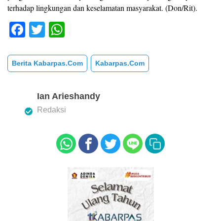
terhadap lingkungan dan keselamatan masyarakat. (Don/Rit).
F
T
W
a
wi
h
c
tt
at
Berita Kabarpas.com
Kabarpas.com
e
er
s
b
A
Ian Arieshandy
o
p
Redaksi
o
p
k