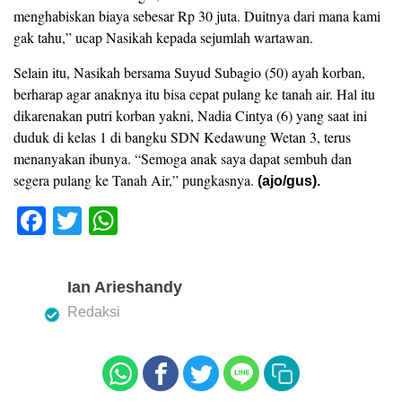
menghabiskan biaya sebesar Rp 30 juta. Duitnya dari mana kami
gak tahu,” ucap Nasikah kepada sejumlah wartawan.
Selain itu, Nasikah bersama Suyud Subagio (50) ayah korban,
berharap agar anaknya itu bisa cepat pulang ke tanah air. Hal itu
dikarenakan putri korban yakni, Nadia Cintya (6) yang saat ini
duduk di kelas 1 di bangku SDN Kedawung Wetan 3, terus
menanyakan ibunya. “Semoga anak saya dapat sembuh dan
segera pulang ke Tanah Air,” pungkasnya.
(ajo/gus).
F
T
W
a
wi
h
c
tt
at
Ian Arieshandy
e
er
s
Redaksi
b
A
o
p
o
p