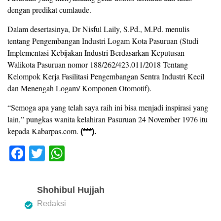
dengan predikat cumlaude.
Dalam desertasinya, Dr Nisful Laily, S.Pd., M.Pd. menulis
tentang Pengembangan Industri Logam Kota Pasuruan (Studi
Implementasi Kebijakan Industri Berdasarkan Keputusan
Walikota Pasuruan nomor 188/262/423.011/2018 Tentang
Kelompok Kerja Fasilitasi Pengembangan Sentra Industri Kecil
dan Menengah Logam/ Komponen Otomotif).
“Semoga apa yang telah saya raih ini bisa menjadi inspirasi yang
lain,” pungkas wanita kelahiran Pasuruan 24 November 1976 itu
kepada Kabarpas.com.
(***).
F
T
W
a
wi
h
c
tt
at
Shohibul Hujjah
e
er
s
Redaksi
b
A