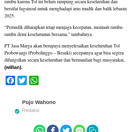
rambu karena Tol ini belum rampung secara keseluruhan dan
bersifat fugsinoal untuk menghadapi arus mudik dan balik lebaran
2025.
“Pemudik diharapkan tetap menjaga kecepatan, mentaati rambu-
rambu demi keselamatan bersama,” tambahnya.
PT Jasa Marga akan berupaya menyelesaikan keseluruhan Tol
Probowangi (Probolinggo – Besuki) secepatnya agar bisa segera
difungsikan secara keseluruhan dan bermanfaat bagi masyarakat
.
(wil/ian).
F
T
W
a
wi
h
c
tt
at
Pujo Wahono
e
er
s
Redaksi
b
A
o
p