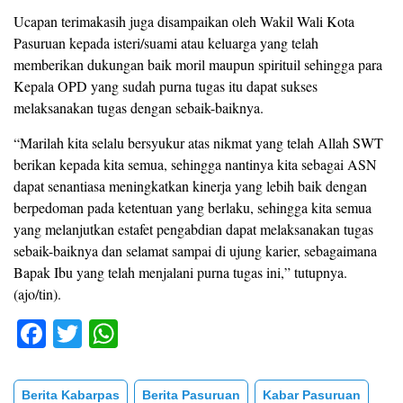
Ucapan terimakasih juga disampaikan oleh Wakil Wali Kota
Pasuruan kepada isteri/suami atau keluarga yang telah
memberikan dukungan baik moril maupun spirituil sehingga para
Kepala OPD yang sudah purna tugas itu dapat sukses
melaksanakan tugas dengan sebaik-baiknya.
“Marilah kita selalu bersyukur atas nikmat yang telah Allah SWT
berikan kepada kita semua, sehingga nantinya kita sebagai ASN
dapat senantiasa meningkatkan kinerja yang lebih baik dengan
berpedoman pada ketentuan yang berlaku, sehingga kita semua
yang melanjutkan estafet pengabdian dapat melaksanakan tugas
sebaik-baiknya dan selamat sampai di ujung karier, sebagaimana
Bapak Ibu yang telah menjalani purna tugas ini,” tutupnya.
(ajo/tin).
F
T
W
a
wi
h
c
tt
at
Berita Kabarpas
Berita Pasuruan
Kabar Pasuruan