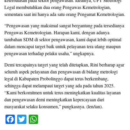
keterbatasan pada sektor pengawasan. Idealnya, UPT Metrologi
Legal membutuhkan dua orang Pengawas Kemetrologian,
sementara saat ini hanya ada satu orang Pengamat Kemetrologian.
“Pengawasan yang maksimal sangat bergantung pada tersedianya
Pengawas Kemetrologian. Harapan kami, dengan adanya
tambahan SDM di sektor pengawasan, kami dapat lebih optimal
dalam mencapai target baik untuk pelayanan tera ulang maupun
pengawasan terhadap pelaku usaha,” ungkapnya.
Demi tercapainya target yang telah ditetapkan, Rini berharap agar
seluruh aspek pelayanan dan pengawasan di bidang metrologi
legal di Kabupaten Probolinggo dapat terus berkembang,
sehingga dapat melampaui target yang ada pada tahun 2025.
“Kami berkomitmen untuk terus meningkatkan kualitas layanan
dan pengawasan demi meningkatkan kepercayaan dari
masyarakat selaku konsumen,” pungkasnya. (len/ian).
F
T
W
a
wi
h