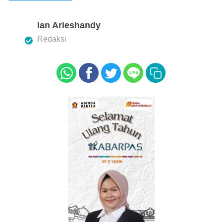
o
p
k
Ian Arieshandy
Redaksi