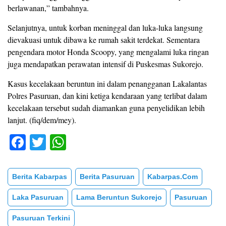
berlawanan,” tambahnya.
Selanjutnya, untuk korban meninggal dan luka-luka langsung
dievakuasi untuk dibawa ke rumah sakit terdekat. Sementara
pengendara motor Honda Scoopy, yang mengalami luka ringan
juga mendapatkan perawatan intensif di Puskesmas Sukorejo.
Kasus kecelakaan beruntun ini dalam penangganan Lakalantas
Polres Pasuruan, dan kini ketiga kendaraan yang terlibat dalam
kecelakaan tersebut sudah diamankan guna penyelidikan lebih
lanjut. (fiq/dem/mey).
F
T
W
a
wi
h
c
tt
at
Berita Kabarpas
Berita Pasuruan
Kabarpas.com
e
er
s
Laka Pasuruan
Lama Beruntun Sukorejo
Pasuruan
b
A
Pasuruan Terkini
o
p