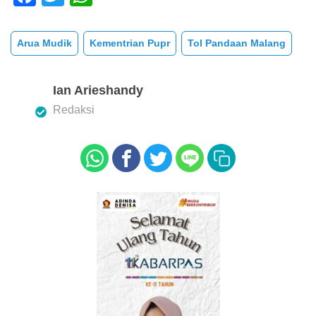
a
wi
h
c
tt
at
Arua Mudik
Kementrian Pupr
Tol Pandaan Malang
e
er
s
b
A
Ian Arieshandy
o
p
Redaksi
o
p
k