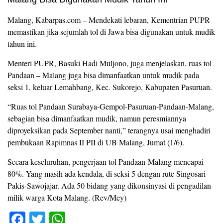
Malang, Kabarpas.com – Mendekati lebaran, Kementrian PUPR
memastikan jika sejumlah tol di Jawa bisa digunakan untuk mudik
tahun ini.
Menteri PUPR, Basuki Hadi Muljono, juga menjelaskan, ruas tol
Pandaan – Malang juga bisa dimanfaatkan untuk mudik pada
seksi 1, keluar Lemahbang, Kec. Sukorejo, Kabupaten Pasuruan.
“Ruas tol Pandaan Surabaya-Gempol-Pasuruan-Pandaan-Malang,
sebagian bisa dimanfaatkan mudik, namun peresmiannya
diproyeksikan pada September nanti,” terangnya usai menghadiri
pembukaan Rapimnas II PII di UB Malang, Jumat (1/6).
Secara keseluruhan, pengerjaan tol Pandaan-Malang mencapai
80%. Yang masih ada kendala, di seksi 5 dengan rute Singosari-
Pakis-Sawojajar. Ada 50 bidang yang dikonsinyasi di pengadilan
milik warga Kota Malang. (Rev/Mey)
F
T
W