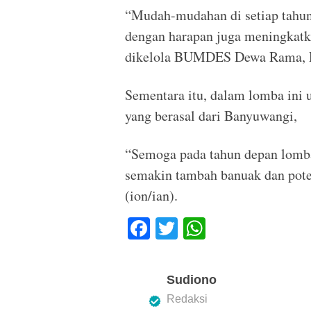
“Mudah-mudahan di setiap tahun 
dengan harapan juga meningkatk
dikelola BUMDES Dewa Rama, D
Sementara itu, dalam lomba ini 
yang berasal dari Banyuwangi,
“Semoga pada tahun depan lomba 
semakin tambah banuak dan pote
(ion/ian).
F
T
W
a
wi
h
c
tt
at
Sudiono
e
er
s
Redaksi