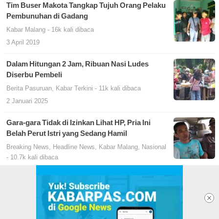
Tim Buser Makota Tangkap Tujuh Orang Pelaku
Pembunuhan di Gadang
Kabar Malang
- 16k kali dibaca
3 April 2019
Dalam Hitungan 2 Jam, Ribuan Nasi Ludes
Diserbu Pembeli
Berita Pasuruan
,
Kabar Terkini
- 11k kali dibaca
2 Januari 2025
Gara-gara Tidak di Izinkan Lihat HP, Pria Ini
Belah Perut Istri yang Sedang Hamil
Breaking News
,
Headline News
,
Kabar Malang
,
Nasional
- 10.7k kali dibaca
21 Februari 2019