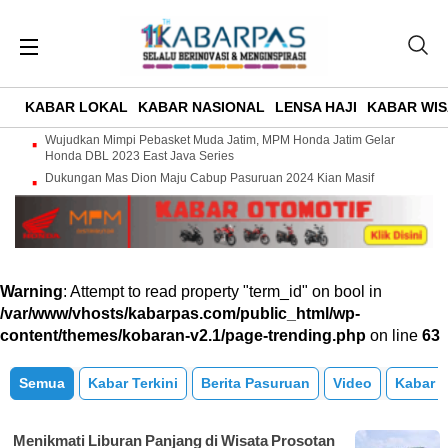
KABAR LOKAL
KABAR NASIONAL
LENSA HAJI
KABAR WIS
Wujudkan Mimpi Pebasket Muda Jatim, MPM Honda Jatim Gelar
Honda DBL 2023 East Java Series
Dukungan Mas Dion Maju Cabup Pasuruan 2024 Kian Masif
Warning
: Attempt to read property "term_id" on bool in
/var/www/vhosts/kabarpas.com/public_html/wp-
content/themes/kobaran-v2.1/page-trending.php
on line
63
Semua
Kabar Terkini
Berita Pasuruan
Video
Kabar 
Menikmati Liburan Panjang di Wisata Prosotan